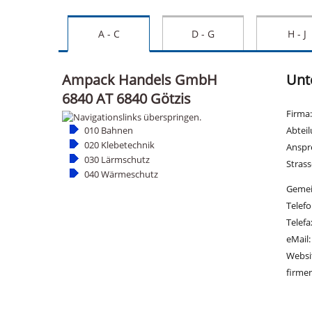
A - C
D - G
H - J
Ampack Handels GmbH
Unt
6840 AT 6840 Götzis
Firma
010 Bahnen
Abtei
020 Klebetechnik
Anspr
030 Lärmschutz
Strass
040 Wärmeschutz
Gemei
Telef
Telefa
eMail
Websi
firme