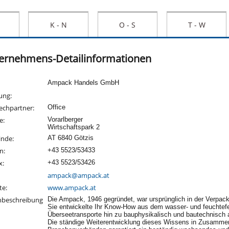
K - N
O - S
T - W
ernehmens-Detailinformationen
:
Ampack Handels GmbH
lung:
echpartner:
Office
e:
Vorarlberger
Wirtschaftspark 2
nde:
AT 6840 Götzis
on:
+43 5523/53433
x:
+43 5523/53426
:
ampack@ampack.at
te:
www.ampack.at
nbeschreibung
Die Ampack, 1946 gegründet, war ursprünglich in der Verpacku
Sie entwickelte Ihr Know-How aus dem wasser- und feuchte
Überseetransporte hin zu bauphysikalisch und bautechnisch 
Die ständige Weiterentwicklung dieses Wissens in Zusammena