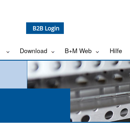
B2B Login
e
Download
B+M Web
Hilfe