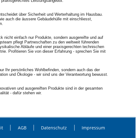
 praxisgerechtes Leistungsangebot.
 entscheidet über Sicherheit und Werterhaltung im Hausbau.
wie auch die äussere Gebäudehülle mit einschliesst,
n.
ck nicht einfach nur Produkte, sondern ausgereifte und auf
eam pflegt Partneschaften zu den weltweit führenden
ysikalische Abläufe und einer praxisgerechten technischen
rie. Profitieren Sie von dieser Erfahrung - sprechen Sie mit
ur Ihr persönliches Wohlbefinden, sondern auch das der
ation und Ökologie - wir sind uns der Verantwortung bewusst.
novativen und ausgereiften Produkte sind in der gesamten
tät - dafür stehen wir.
it
AGB
Datenschutz
Impressum