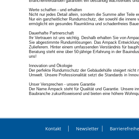
Branchenverbänden garantiert ein beständig wachsendes und
Werte schaffen - und erhalten
Nicht nur jedes Detail allein, sondern die Summe aller Teile
Nur ein ganzheitlicher Rundumschutz, der sowohl die innere 
ermöglicht ein gesundes Raumklima und schadenfreies Baue
Dauerhafte Partnerschaft
Ihr Vertrauen ist uns wichtig. Deshalb erhalten Sie von Ampa
Sie abgestimmte Rundumlösungen. Das Ampack Entwicklungst
Zulieferern. Hinter einem umfassenden Verständnis für bauph
Beratung steht eine über 50-jährige Erfahrung in der Bauindust
uns!
Innovation und Ökologie
Der perfekte Rundumschutz der Gebäudehülle steigert nicht n
Umwelt. Unsere Professionalität setzt die Standards in Innov
Unser Versprechen - unsere Garantie
Der Name Ampack steht für Qualität und Garantie. Unsere in
Baubranche zukunftsweisend und bieten eine höhere Wohnquali
Kontakt
Newsletter
Barrierefreihe